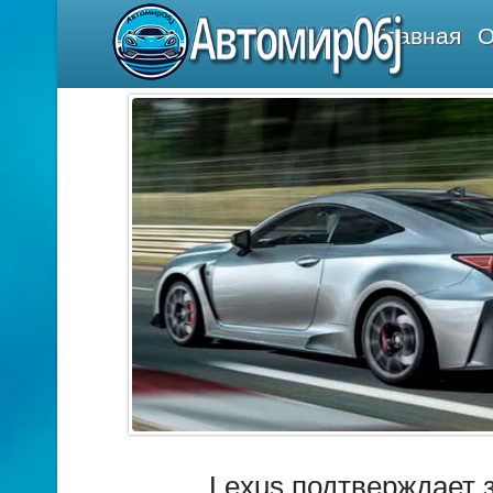
Автомир06j
Главная
О
Lexus подтверждает