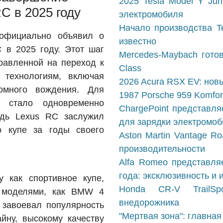
2025 Tesla Model Y Jun
C в 2025 году
электромобиля
Начало производства Te
 официально объявил о
известно
 в 2025 году. Этот шаг
Mercedes-Maybach гото
правленной на переход к
Class
 технологиям, включая
2026 Acura RSX EV: нов
омного вождения. Для
1987 Porsche 959 Komfort
е стало одновременно
ChargePoint представля
едь Lexus RC заслужил
для зарядки электромо
о купе за годы своего
Aston Martin Vantage R
производительности
Alfa Romeo представля
года: эксклюзивность и 
 как спортивное купе,
Honda CR-V TrailSp
и моделями, как BMW 4
внедорожника
о завоевал популярность
"Мертвая зона": главна
йну, высокому качеству