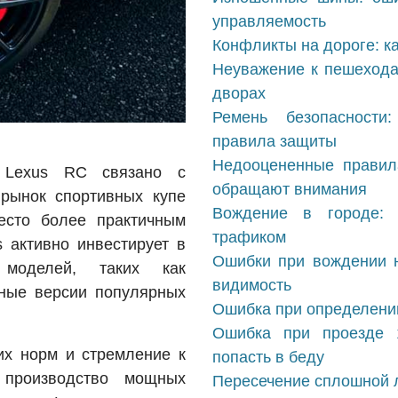
управляемость
Конфликты на дороге: ка
Неуважение к пешехода
дворах
Ремень безопасности
правила защиты
Недооцененные правил
 Lexus RC связано с
обращают внимания
 рынок спортивных купе
Вождение в городе: 
есто более практичным
трафиком
s активно инвестирует в
Ошибки при вождении н
 моделей, таких как
видимость
ные версии популярных
Ошибка при определени
Ошибка при проезде ж
ких норм и стремление к
попасть в беду
производство мощных
Пересечение сплошной ли