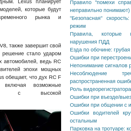
дным. Lexus планирует
Правило "помехи справ
моделей, которые будут
неправильно понимают)
овременного рынка и
"Безопасная" скорость
режим
Правила, которые в
нарушения ПДД
V8, также завершит свой
Езда по обочине: грубая
о решение стало ударом
Ошибки при перестроени
х автомобилей, ведь RC
Непонимание сигналов р
авителей эпохи мощных
Несоблюдение тре
s обещает, что дух RC F
распространенная ошибк
 включая возможные
Роль видеорегистратора
рсии с высокой
Ошибки при въезде/выез
Ошибки при общении с и
Ошибки водителей кру
остальным
Парковка на тротуаре: к