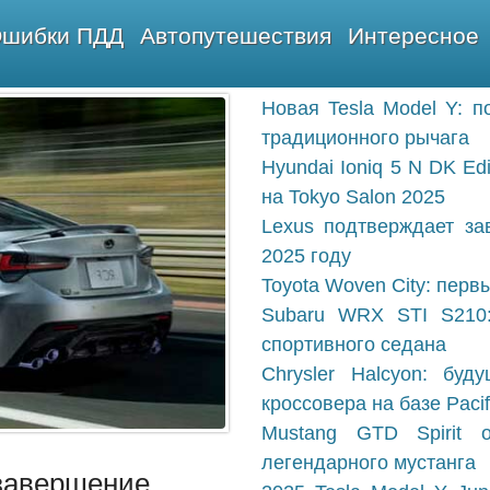
шибки ПДД
Автопутешествия
Интересное
Новая Tesla Model Y: п
традиционного рычага
Hyundai Ioniq 5 N DK Ed
на Tokyo Salon 2025
Lexus подтверждает з
2025 году
Toyota Woven City: перв
Subaru WRX STI S210:
спортивного седана
Chrysler Halcyon: бу
кроссовера на базе Pacif
Mustang GTD Spirit 
легендарного мустанга
 завершение