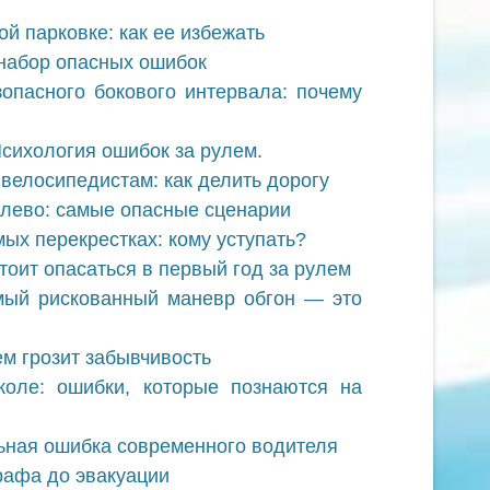
й парковке: как ее избежать
набор опасных ошибок
опасного бокового интервала: почему
сихология ошибок за рулем.
велосипедистам: как делить дорогу
лево: самые опасные сценарии
ых перекрестках: кому уступать?
тоит опасаться в первый год за рулем
мый рискованный маневр обгон — это
ем грозит забывчивость
коле: ошибки, которые познаются на
ьная ошибка современного водителя
рафа до эвакуации