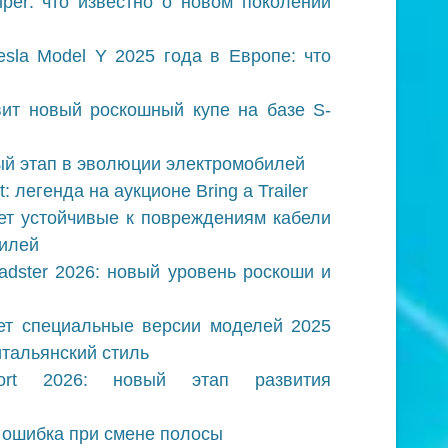
iper: что известно о новом поколении
sla Model Y 2025 года в Европе: что
вит новый роскошный купе на базе S-
ый этап в эволюции электромобилей
: легенда на аукционе Bring a Trailer
ет устойчивые к повреждениям кабели
билей
oadster 2026: новый уровень роскоши и
ет специальные версии моделей 2025
итальянский стиль
ort 2026: новый этап развития
я ошибка при смене полосы