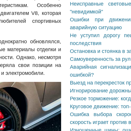
Неисправные световы
еристикам. Особенно
"невидимкой"
вигателем V8, которая
Ошибки при движени
юбителей спортивных
аварийную ситуацию
Не уступил дорогу пе
днократно обновлялся,
последствия
ые материалы отделки и
Остановка и стоянка в 
ости. Однако, несмотря
Самоуверенность за рул
теряла свои позиции на
Аварийная сигнализаци
 и электромобили.
ошибкой?
Выезд на перекресток п
Игнорирование дорожных
Резкое торможение: ког
Круговое движение: топ
Ошибка выбора скорос
скорость играет против 
Изношенные шины: оши