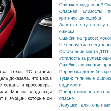
Слишком медленно? Опа
Опасная близость: 
критическая ошибка
Занять не ту полосу п
ошибка
Ошибки на трассе: монот
Не пропустил спецтранс
Оставление места ДТП:
Усталость за рулем: ош
Ошибки, лишающие прав
тва, Lexus RC оставил
Перевозка детей без кр
ель доказала, что Lexus
Туман: типичные ошибк
е седаны и кроссоверы,
видимости
или. Многие владельцы
Поворотники не для сла
т и эмоции, которые он
опасно
Ловушки для опытных