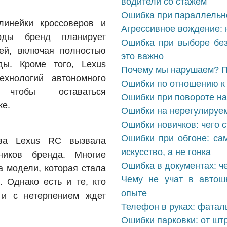
водители со стажем
Ошибка при параллельно
линейки кроссоверов и
Агрессивное вождение: 
оды бренд планирует
Ошибка при выборе без
ей, включая полностью
это важно
ды. Кроме того, Lexus
Почему мы нарушаем? П
ехнологий автономного
Ошибки по отношению к 
чтобы оставаться
Ошибки при повороте на
ке.
Ошибки на нерегулируем
Ошибки новичков: чего с
Ошибки при обгоне: са
тва Lexus RC вызвала
искусство, а не гонка
ников бренда. Многие
Ошибка в документах: ч
 модели, которая стала
Чему не учат в автош
 Однако есть и те, кто
опыте
 и с нетерпением ждет
Телефон в руках: фатал
Ошибки парковки: от шт