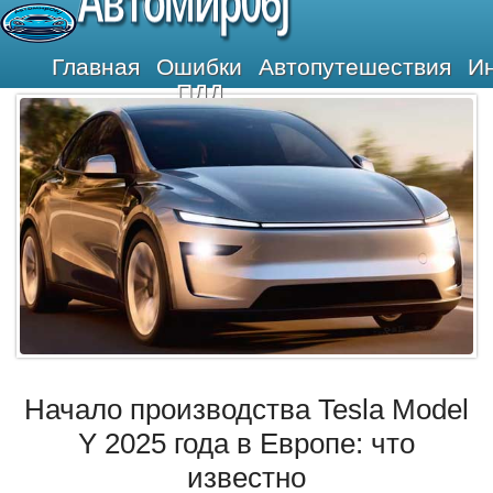
Автомир06j
Главная
Ошибки
Автопутешествия
И
ПДД
Начало производства Tesla Model
Y 2025 года в Европе: что
известно