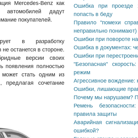
ация Mercedes-Benz как
Ошибка при проезде ж
ых автомобилей дадут
попасть в беду
имание покупателей.
Правило "помехи справ
неправильно понимают)
Ошибки при повороте на
ирует в разработку
Ошибка в документах: ч
 не останется в стороне.
Ошибки при перестроени
бридные версии своих
"Безопасная" скорость
ь появления полностью
режим
 может стать одним из
Агрессивное вождение: 
, предлагая сочетание
Ошибки, лишающие прав
Почему мы нарушаем? П
Ремень безопасности
правила защиты
Аварийная сигнализаци
ошибкой?