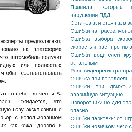
Правила, которые в
нарушения ПДД
Остановка и стоянка в 
Ошибки на трассе: монот
Ошибка выбора скорос
 эксперты предполагают,
скорость играет против 
сновано на платформе
Ошибки водителей кру
 что автомобиль получит
остальным
ридную или полностью
Роль видеорегистратора
чтобы соответствовать
Ошибка при параллельно
ам.
Ошибки при движени
етать в себе элементы S-
аварийную ситуацию
ach. Ожидается, что
Поворотники не для сла
сную базу, эксклюзивные
опасно
рьер с использованием
Ошибки парковки: от шт
ких как кожа, дерево и
Ошибки новичков: чего с