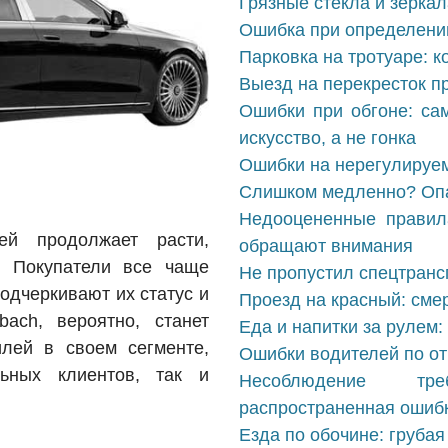
Грязные стекла и зерка
Ошибка при определени
Парковка на тротуаре: к
Выезд на перекресток п
Ошибки при обгоне: са
искусство, а не гонка
Ошибки на нерегулируем
Слишком медленно? Опа
Недооцененные правил
ей продолжает расти,
обращают внимания
. Покупатели все чаще
Не пропустил спецтранс
одчеркивают их статус и
Проезд на красный: сме
ach, вероятно, станет
Еда и напитки за рулем:
лей в своем сегменте,
Ошибки водителей по о
льных клиентов, так и
Несоблюдение тре
распространенная ошибк
Езда по обочине: грубая