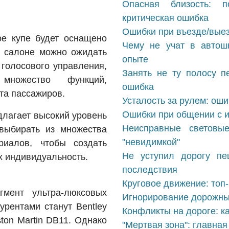
Опасная близость: 
критическая ошибка
Ошибки при въезде/выез
ое купе будет оснащено
Чему не учат в автош
 салоне можно ожидать
опыте
 голосового управления,
Занять не ту полосу п
множество функций,
ошибка
та пассажиров.
Усталость за рулем: ош
Ошибки при общении с и
длагает высокий уровень
Неисправные световы
 выбирать из множества
"невидимкой"
риалов, чтобы создать
Не уступил дорогу пе
х индивидуальность.
последствия
Круговое движение: топ
мент ультра-люксовых
Игнорирование дорожных
урентами станут Bentley
Конфликты на дороге: ка
ston Martin DB11. Однако
"Мертвая зона": главна