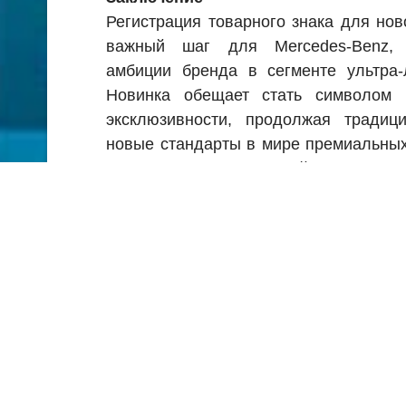
Регистрация товарного знака для но
важный шаг для Mercedes-Benz, 
амбиции бренда в сегменте ультра-
Новинка обещает стать символом 
эксклюзивности, продолжая тради
новые стандарты в мире премиальных
дождаться официальной презентац
подробности о новом купе и оце
характеристики.
Ошибка при буксировке 
Почему большой расход бензи
Как не заснуть за рулем 
Copyright © 2014 - 2026
Автомир06j
. Al