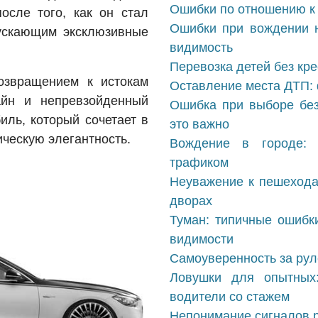
Ошибки по отношению к 
осле того, как он стал
Ошибки при вождении н
ускающим эксклюзивные
видимость
Перевозка детей без кр
озвращением к истокам
Оставление места ДТП:
айн и непревзойденный
Ошибка при выборе без
иль, который сочетает в
это важно
ическую элегантность.
Вождение в городе: 
трафиком
Неуважение к пешехода
дворах
Туман: типичные ошибк
видимости
Самоуверенность за рул
Ловушки для опытных
водители со стажем
Непонимание сигналов р