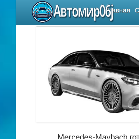
Автомир06j
Главная
О
Mercedes-Maybach го