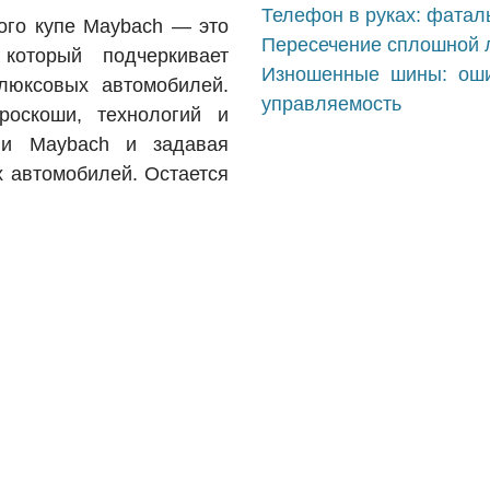
Телефон в руках: фатал
вого купе Maybach — это
Пересечение сплошной ли
который подчеркивает
Изношенные шины: оши
люксовых автомобилей.
управляемость
роскоши, технологий и
ции Maybach и задавая
 автомобилей. Остается
ии, чтобы узнать все
нить его уникальные
автомобиля
на у автомобиля?
автомобиля?
l Rights Reserved.