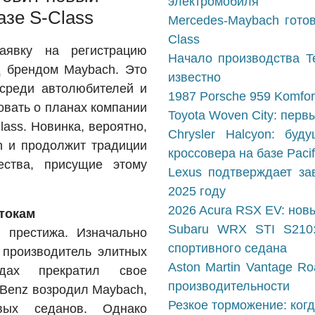
электромобиля
азе S-Class
Mercedes-Maybach гото
Class
аявку на регистрацию
Начало производства Te
д брендом Maybach. Это
известно
среди автолюбителей и
1987 Porsche 959 Komfort
вовать о планах компании
Toyota Woven City: перв
lass. Новинка, вероятно,
Chrysler Halcyon: бу
h и продолжит традиции
кроссовера на базе Pacif
ества, присущие этому
Lexus подтверждает з
2025 году
2026 Acura RSX EV: нов
токам
Subaru WRX STI S210:
 престижа. Изначально
спортивного седана
 производитель элитных
Aston Martin Vantage R
дах прекратил свое
производительности
-Benz возродил Maybach,
Резкое торможение: ког
овых седанов. Однако