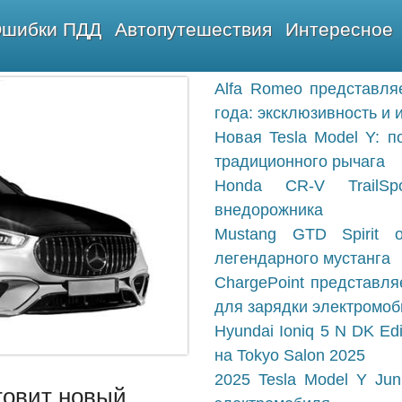
шибки ПДД
Автопутешествия
Интересное
Alfa Romeo представля
года: эксклюзивность и 
Новая Tesla Model Y: п
традиционного рычага
Honda CR-V TrailSp
внедорожника
Mustang GTD Spirit 
легендарного мустанга
ChargePoint представля
для зарядки электромо
Hyundai Ioniq 5 N DK Ed
на Tokyo Salon 2025
2025 Tesla Model Y Jun
товит новый