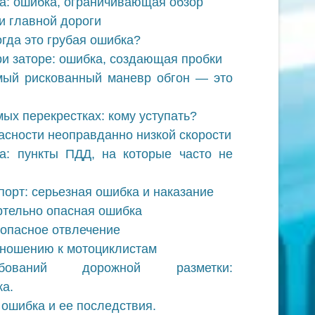
ла: ошибка, ограничивающая обзор
и главной дороги
огда это грубая ошибка?
ри заторе: ошибка, создающая пробки
мый рискованный маневр обгон — это
ых перекрестках: кому уступать?
сности неоправданно низкой скорости
а: пункты ПДД, на которые часто не
порт: серьезная ошибка и наказание
ртельно опасная ошибка
 опасное отвлечение
тношению к мотоциклистам
бований дорожной разметки:
а.
 ошибка и ее последствия.